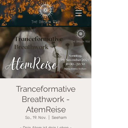
Tranceformative
Breathwork -
AtemReise
So., 19. Nov.
  |  
Seeham
- Dein Atem ist dein Leben -