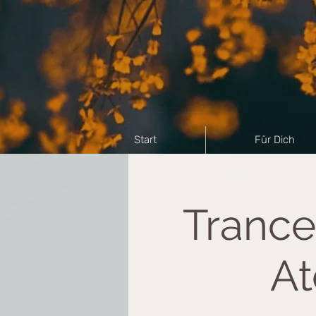
Start
Für Dich
Trance
At