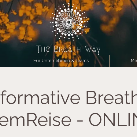
Für Unternehmen & Teams
Me
formative Breat
emReise - ONL