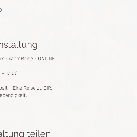
0
nstaltung
rk - AtemReise - ONLINE
 – 12:00
it – Eine Reise zu DIR.
 Lebendigkeit.
ltung teilen