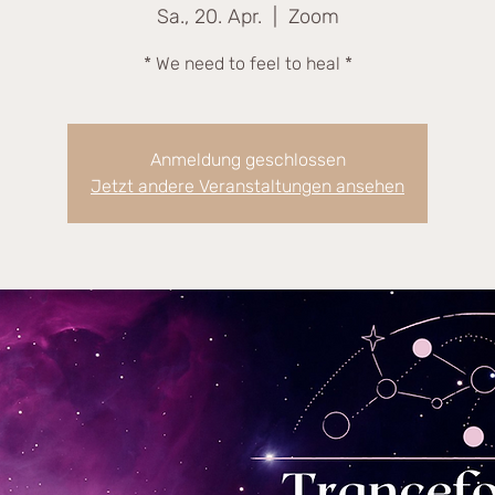
Sa., 20. Apr.
  |  
Zoom
* We need to feel to heal *
Anmeldung geschlossen
Jetzt andere Veranstaltungen ansehen