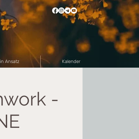
in Ansatz
Kalender
hwork -
INE