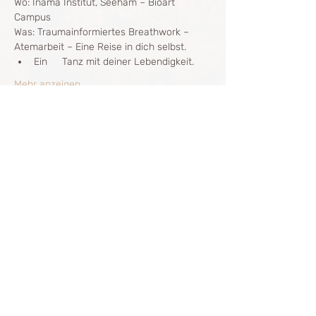
Wo: Inama Institut, Seeham – Bioart 
Campus
Was: Traumainformiertes Breathwork – 
Atemarbeit – Eine Reise in dich selbst.
Ein 	Tanz mit deiner Lebendigkeit.
Mehr anzeigen
Diese Veranstaltung teilen
The Breath Way
info@thebreathway.net
+43677 629 57 475 Sana
IMPRESSUM
DATENSCHUTZ