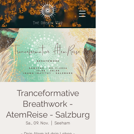
Tranceformative
Breathwork -
AtemReise - Salzburg
Sa., 09. Nov.
  |  
Seeham
- Dein Atem ist dein Leben -