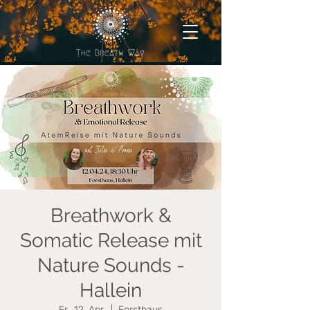
Breathwork &
Somatic Release mit
Nature Sounds -
Hallein
Fr., 12. Apr.
  |  
Forsthaus