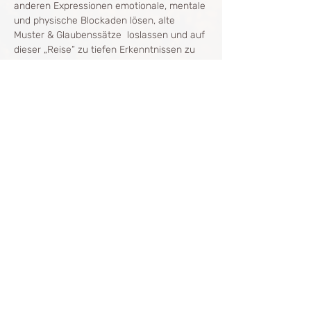
anderen Expressionen emotionale, mentale 
und physische Blockaden lösen, alte 
Muster & Glaubenssätze  loslassen und auf 
dieser „Reise“ zu tiefen Erkenntnissen zu 
dir kommen. Begleitet durch wunderbare 
Trance Rhythmen. 
*We need to FEEL to HEAL*
Die Atmung: 
Tiefes und schnelles Atmen wirkt wie ein 
Vakuum, das Emotionen, Ängste und 
Stress…
Mehr anzeigen
Diese Veranstaltung teilen