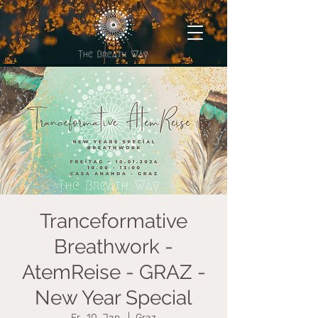
Tranceformative
Breathwork -
AtemReise - GRAZ -
New Year Special
Fr., 10. Jan.
  |  
Graz