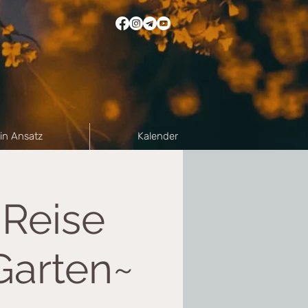
in Ansatz
Kalender
mReise
Garten~