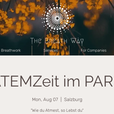
Breathwork
Services
For Companies
TEMZeit im PA
Mon, Aug 07
  |  
Salzburg
"Wie du Atmest, so Lebst du"