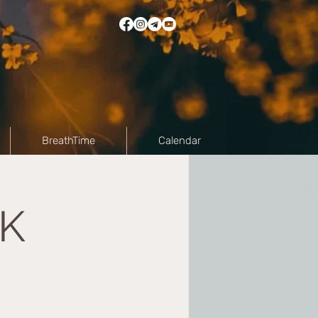
BreathTime
Calendar
RK