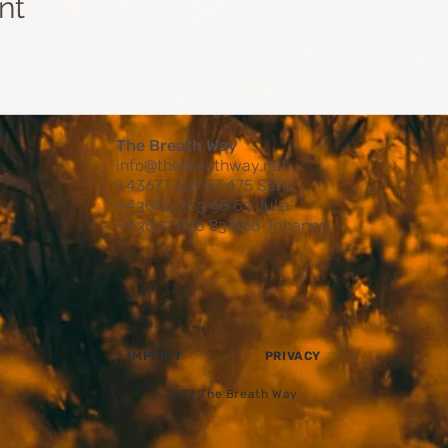
nt
The Breath Way
info@thebreathway.net
+43677 629 57 475 Sana
+4
3664 363 96 63 Julia
+4
3677 626 83 666 Johanna
IMPRINT
PRIVACY
​© 2022 The Breath Way