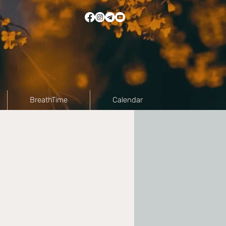
BreathTime
Calendar