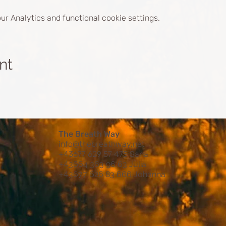
r Analytics and functional cookie settings.
nt
The Breath Way
info@thebreathway.net
+43677 629 57 475 Sana
+4
3664 363 96 63 Julia
+4
3677 626 83 666 Johanna