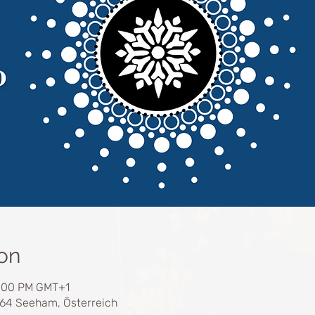
on
2:00 PM GMT+1
164 Seeham, Österreich