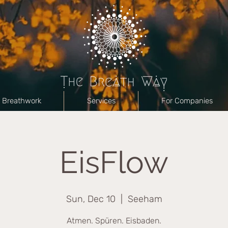
Breathwork
Services
For Companies
EisFlow
Sun, Dec 10
  |  
Seeham
Atmen. Spüren. Eisbaden.