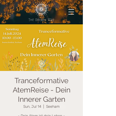
Tranceformative
AtemReise - Dein
Innerer Garten
Sun, Jul 14
  |  
Seeham
- Dein Atem ist dein Leben -