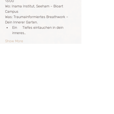
13:00
Wo: Inama Institut, Seeham – Bioart 
Campus
Was: Traumainformiertes Breathwork – 
Dein Innerer Garten.
Ein 	Tiefes eintauchen in dein 
inneres..
Show More
Share this event
The Breath Way
info@thebreathway.net
+43677 629 57 475
Sana
+4
3664 363 96 63
Julia