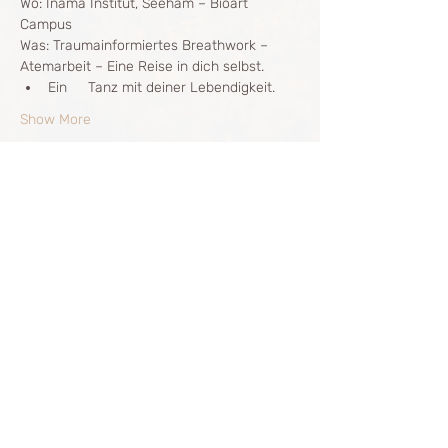
Wo: Inama Institut, Seeham – Bioart 
Campus
Was: Traumainformiertes Breathwork – 
Atemarbeit – Eine Reise in dich selbst.
Ein 	Tanz mit deiner Lebendigkeit.
Show More
Share this event
The Breath Way
info@thebreathway.net
+43677 629 57 475
Sana
+4
3664 363 96 63
Julia
+4
3677 626 83 666
Johanna