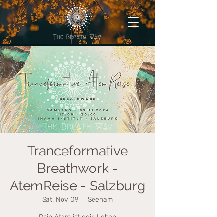
Tranceformative
Breathwork -
AtemReise - Salzburg
Sat, Nov 09
  |  
Seeham
- Dein Atem ist dein Leben -