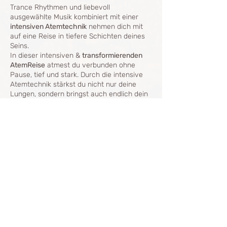
Trance Rhythmen und liebevoll
ausgewählte Musik kombiniert mit einer
intensiven Atemtechnik
nehmen dich mit
auf eine Reise in tiefere Schichten deines
Seins.
In dieser intensiven &
transformierenden
AtemReise
atmest du verbunden ohne
Pause, tief und stark. Durch die intensive
Atemtechnik stärkst du nicht nur deine
Lungen, sondern bringst auch endlich dein
Gedankenkarussell zum Stillstand. Du
kommst mehr im Spüren, in deinem Körper
und einem Trance-ähnlichen Zustand an.
Hier kannst du emotionale, mentale und
physische Blockaden lösen, alte Muster &
Share this event
Glaubenssätze loslassen und auf dieser
„Reise“ zu tiefen Erkenntnissen zu dir
kommen. Erfahre einen absoluten
Wohlfühlort, Julias einfühlsame Begleitung
und ausgewählte Trance Rhythmen.
*We need to FEEL to HEAL*
The Breath Way
info@thebreathway.net