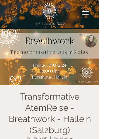
Transformative
AtemReise -
Breathwork - Hallein
(Salzburg)
Fri, Feb 09
  |  
Forsthaus