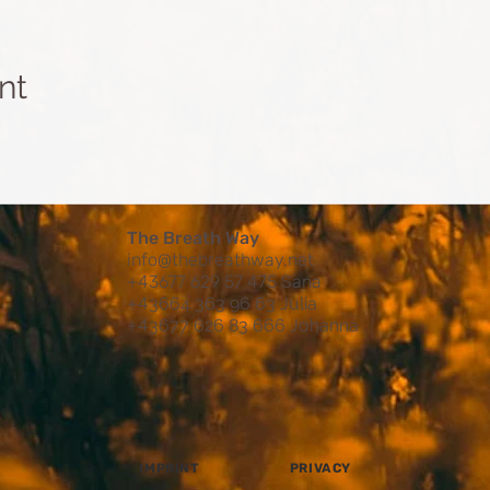
nt
The Breath Way
info@thebreathway.net
+43677 629 57 475 Sana
+4
3664 363 96 63 Julia
+4
3677 626 83 666 Johanna
IMPRINT
PRIVACY