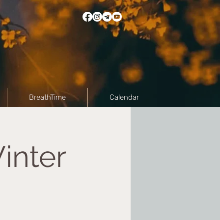
BreathTime
Calendar
inter