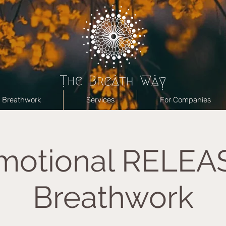
Breathwork
Services
For Companies
motional RELEA
Breathwork