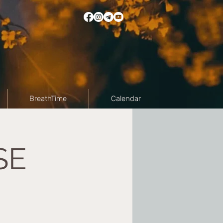
BreathTime
Calendar
SE