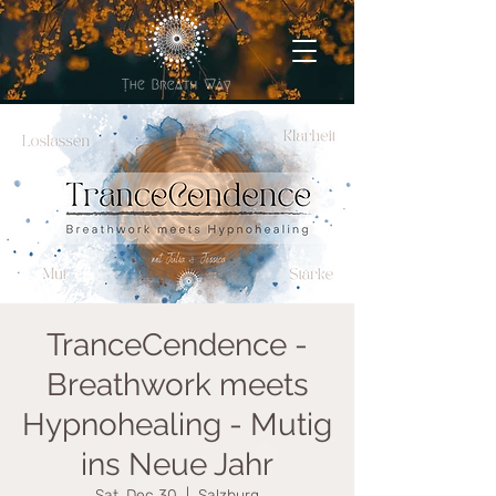
TranceCendence -
Breathwork meets
Hypnohealing - Mutig
ins Neue Jahr
Sat, Dec 30
  |  
Salzburg