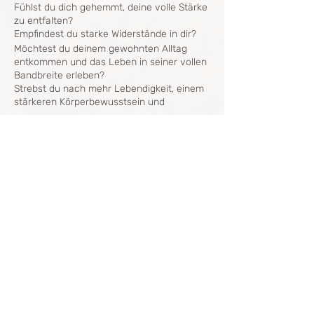
Fühlst du dich gehemmt, deine volle Stärke
zu entfalten?
Empfindest du starke Widerstände in dir?
Möchtest du deinem gewohnten Alltag
entkommen und das Leben in seiner vollen
Bandbreite erleben?
Strebst du nach mehr Lebendigkeit, einem
stärkeren Körperbewusstsein und
Selbstbestimmung?
Dieser Workshop nutzt die kraftvolle Fusion
von Breathwork und Hypnose, um dich auf
eine Reise des Loslassens und der
Share this event
Selbstermächtigung zu führen.
Du bist hier genau richtig, wenn du:
· Allein oder mit Freunden eine wertvolle,
gemeinsame visionäre Reise nach Innen
The Breath Way
unternehmen möchtest.
info@thebreathway.net
· Klarheit außerhalb des Alltagsgedankens
+43677 629 57 475
Sana
suchst.
+4
3664 363 96 63
Julia
· Deine innere Stärke aktivieren möchtest.
+4
3677 626 83 666
Johanna